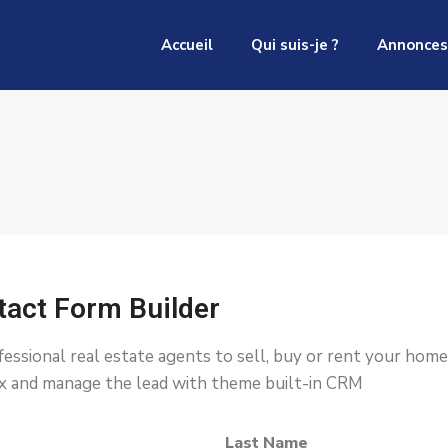
Accueil
Qui suis-je ?
Annonces
act Form Builder
essional real estate agents to sell, buy or rent your home
ox and manage the lead with theme built-in CRM
Last Name