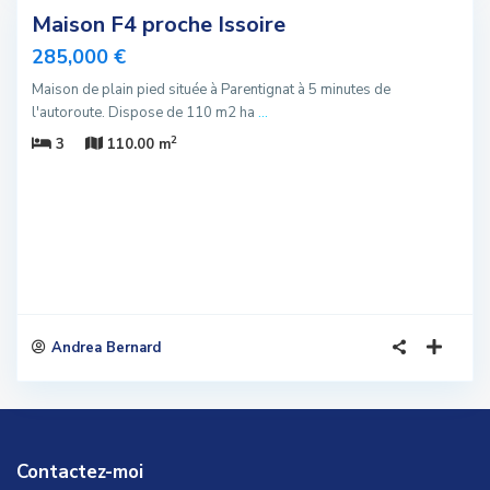
Maison F4 proche Issoire
Vendu
285,000 €
Maison de plain pied située à Parentignat à 5 minutes de
l'autoroute. Dispose de 110 m2 ha
...
2
3
110.00 m
Andrea Bernard
Contactez-moi