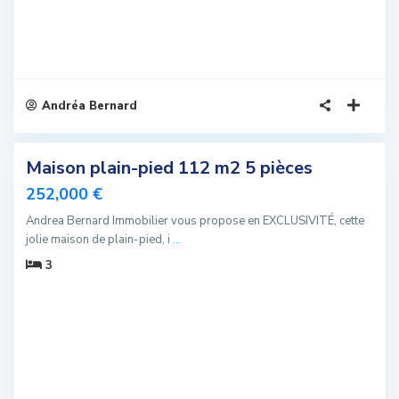
Andréa Bernard
5
Maison plain-pied 112 m2 5 pièces
sivité
252,000 €
u
Andrea Bernard Immobilier vous propose en EXCLUSIVITÉ, cette
jolie maison de plain-pied, i
...
3