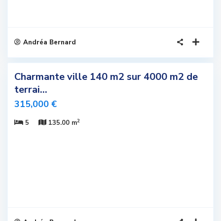
Andréa Bernard
8
Charmante ville 140 m2 sur 4000 m2 de
sivité
terrai...
elle
315,000 €
fre
2
5
135.00 m
us
romis