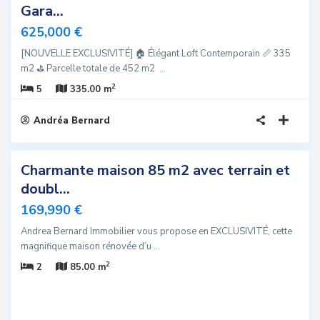
Gara...
625,000 €
[NOUVELLE EXCLUSIVITÉ] 🏠 Élégant Loft Contemporain 📏 335
m2 ⛳️ Parcelle totale de 452 m2
...
2
5
335.00 m
Andréa Bernard
4
Charmante maison 85 m2 avec terrain et
sivité
doubl...
u
169,990 €
Andrea Bernard Immobilier vous propose en EXCLUSIVITÉ, cette
magnifique maison rénovée d’u
...
2
2
85.00 m