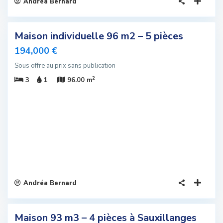
Andréa Bernard
4
Maison individuelle 96 m2 – 5 pièces
sivité
194,000 €
u
Sous offre au prix sans publication
2
3
1
96.00 m
Andréa Bernard
6
Maison 93 m3 – 4 pièces à Sauxillanges
sivité