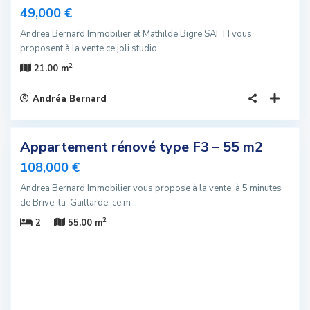
49,000 €
Andrea Bernard Immobilier et Mathilde Bigre SAFTI vous
proposent à la vente ce joli studio
...
2
21.00 m
Andréa Bernard
5
Appartement rénové type F3 – 55 m2
sivité
108,000 €
u
Andrea Bernard Immobilier vous propose à la vente, à 5 minutes
de Brive-la-Gaillarde, ce m
...
2
2
55.00 m