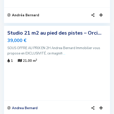
Andréa Bernard
6
Studio 21 m2 au pied des pistes – Orci...
sivité
39,000 €
u
SOUS OFFRE AU PRIX EN 2H Andrea Bernard Immobilier vous
propose en EXCLUSIVITÉ, ce magnifi
...
2
1
21.00 m
Andrea Bernard
3