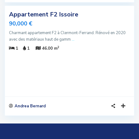
Appartement F2 Issoire
Vendu
90,000 €
Charmant appartement F2 à Clermont-Ferrand. Rénové en 2020
avec des matériaux haut de gamm
...
2
1
1
46.00 m
Andrea Bernard