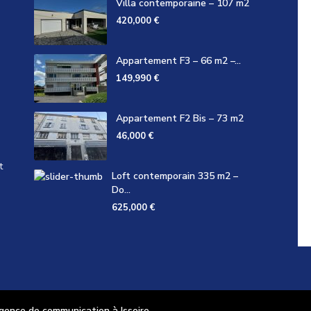
Villa contemporaine – 107 m2
420,000 €
Appartement F3 – 66 m2 –...
149,990 €
Appartement F2 Bis – 73 m2
46,000 €
t
Loft contemporain 335 m2 –
Do...
625,000 €
nce de communication à Issoire.