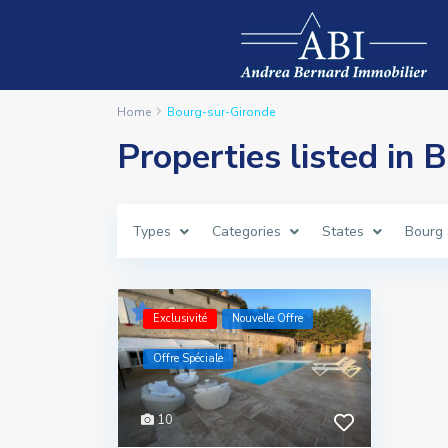
Home
Bourg-sur-Gironde
Properties listed in
Types
Categories
States
Bourg 
Exclusivité
Nouvelle Offre
Offre Spéciale
10