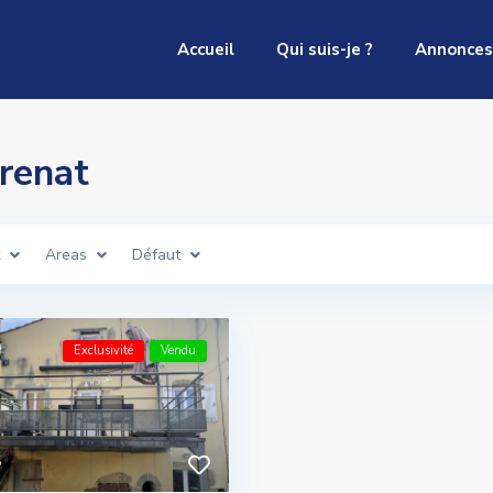
Accueil
Qui suis-je ?
Annonces
Brenat
Areas
Défaut
Exclusivité
Vendu
5