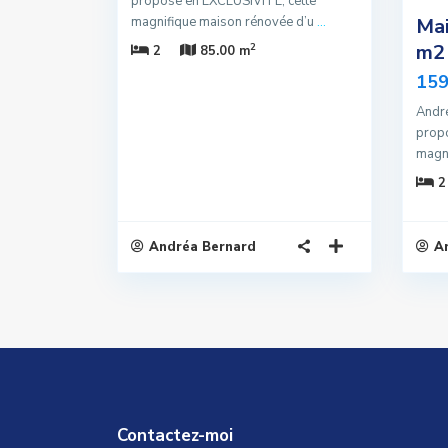
propose en EXCLUSIVITÉ, cette
magnifique maison rénovée d’u
...
Mai
m2 
2
2
85.00 m
159
Andre
propo
magn
2
Andréa Bernard
A
Contactez-moi