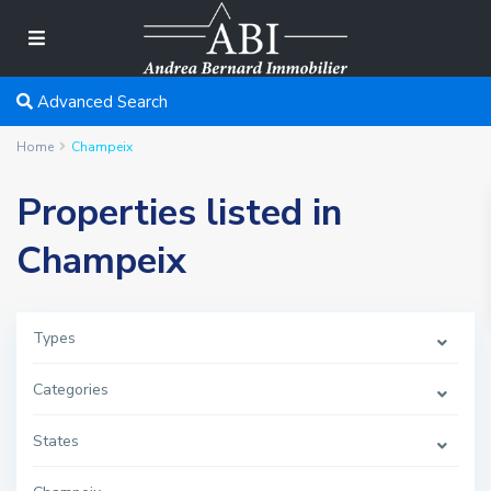
Advanced Search
Home
Champeix
Properties listed in
Champeix
Types
Categories
States