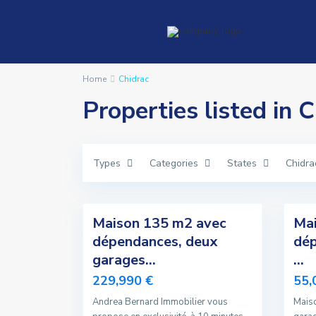
Home
Chidrac
Properties listed in 
Types
Categories
States
Chidra
2
1
Maison 135 m2 avec
Mai
Exclusivité
Vendu
dépendances, deux
dép
Nouvelle
garages...
...
Offre
229,990 €
55,
Andrea Bernard Immobilier vous
Mais