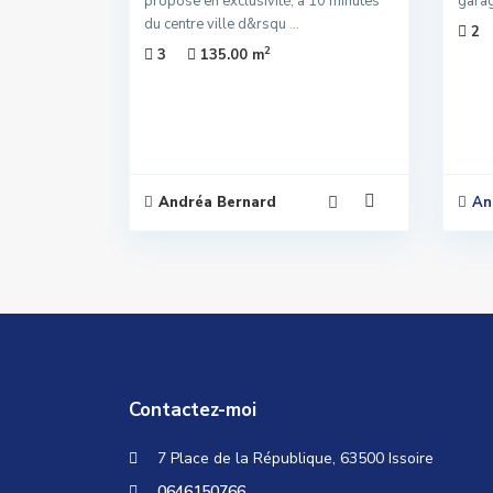
propose en exclusivité, à 10 minutes
garag
du centre ville d&rsqu
...
2
2
3
135.00 m
Andréa Bernard
An
Contactez-moi
7 Place de la République, 63500 Issoire
0646150766