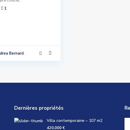
e à Chidrac
1
drea Bernard
Dernières propriétés
Re
Villa contemporaine – 107 m2
420,000 €