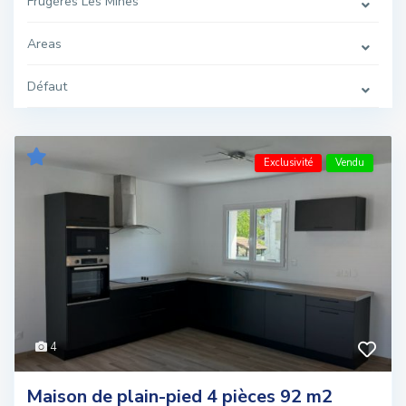
Frugères Les Mines
Areas
Défaut
Exclusivité
Vendu
4
Maison de plain-pied 4 pièces 92 m2