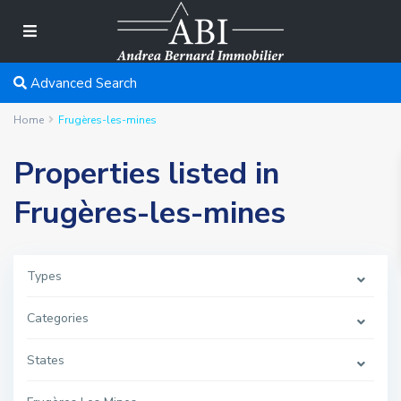
Advanced Search
Home
Frugères-les-mines
Properties listed in
Frugères-les-mines
Types
Categories
States