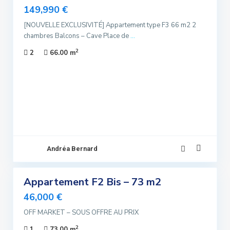
lusivité
149,990 €
[NOUVELLE EXCLUSIVITÉ] Appartement type F3 66 m2 2
uvelle
chambres Balcons – Cave Place de
...
Offre
2
2
66.00 m
s Offre
Andréa Bernard
1
Appartement F2 Bis – 73 m2
ndre
lusivité
46,000 €
OFF MARKET – SOUS OFFRE AU PRIX
uvelle
Offre
2
1
73.00 m