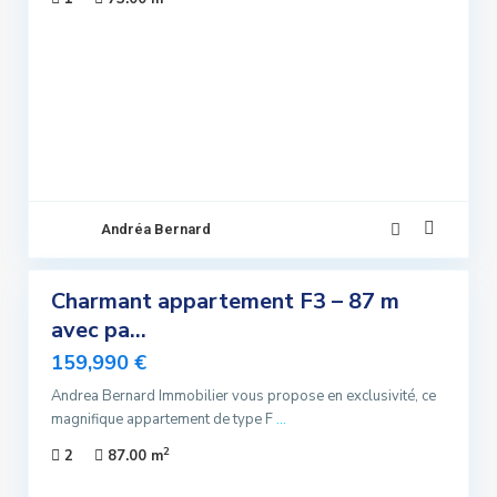
Sous
promis
Andréa Bernard
4
Charmant appartement F3 – 87 m
ndre
avec pa...
lusivité
159,990 €
uvelle
Offre
Andrea Bernard Immobilier vous propose en exclusivité, ce
magnifique appartement de type F
...
Sous
2
2
87.00 m
promis