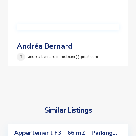
Andréa Bernard
andrea.bernard.immobilier@gmail.com
Similar Listings
4
Appartement F3 – 66 m2 – Parking...
ndre