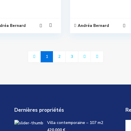
dréa Bernard
Andréa Bernard
1
2
3
Dernières propriétés
Re
Villa contemporaine – 107 m2
420,000 €