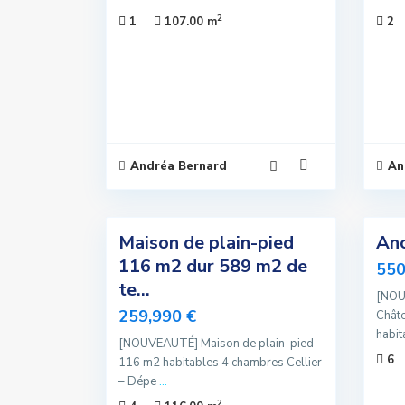
2
1
107.00 m
2
Andréa Bernard
An
8
10
Maison de plain-pied
Anc
Nouvelle
Exclusivité
116 m2 dur 589 m2 de
Offre
550
Nouvelle
te...
[NOU
Offre
Offre
259,990 €
Châte
Spéciale
habit
Offre
[NOUVEAUTÉ] Maison de plain-pied –
Spéciale
6
116 m2 habitables 4 chambres Cellier
– Dépe
...
2