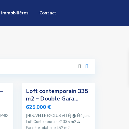
 immobilières
Contact
1
–
Loft contemporain 335
Exclusivité
m2 – Double Gara...
Nouvelle
625,000 €
Offre
 PRIX
[NOUVELLE EXCLUSIVITÉ] 🏠 Élégant
Offre
Loft Contemporain 📏 335 m2 ⛳️
Spéciale
Parcelle totale de 452 m2
...