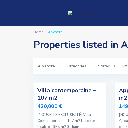
Home
A vendre
Properties listed in 
A Vendre
Categories
States
Cit
5
4
Villa contemporaine –
App
Exclusivité
Exclusivité
107 m2
m2 
Nouvelle
Nouvelle
420,000 €
149
Offre
Offre
[NOUVELLE EXCLUSIVITÉ] Villa
[NOU
Offre
Sous Offre
Contemporaine – 107 m2 Parcelle
Appa
Spéciale
totale de 355 m2 3 cham
...
cham