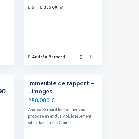
2
5
335.00 m
Andréa Bernard
5
Immeuble de rapport –
Exclusivité
90
Limoges
Nouvelle
250,000 €
Offre
Andrea Bernard Immobilier vous
Sous Offre
propose en exclusivité, idéalement
situé dans la rue Cours
...