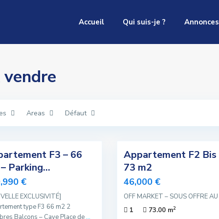
Accueil
Qui suis-je ?
Annonces
A vendre
ies
Areas
Défaut
1
artement F3 – 66
Appartement F2 Bis 
Exclusivité
– Parking...
73 m2
Nouvelle
,990 €
46,000 €
Offre
VELLE EXCLUSIVITÉ]
OFF MARKET – SOUS OFFRE AU
Sous
rtement type F3 66 m2 2
2
1
73.00 m
Compromis
bres Balcons – Cave Place de
...