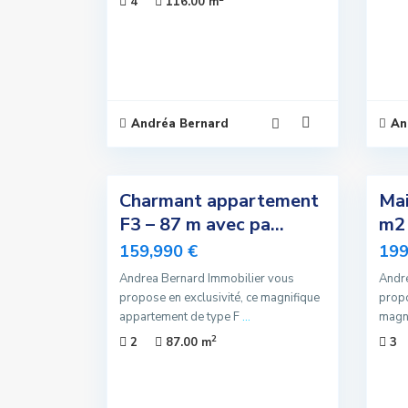
4
116.00 m
Andréa Bernard
An
4
4
Charmant appartement
Mai
Exclusivité
Exclusivité
F3 – 87 m avec pa...
m2 
Nouvelle
Nouvelle
159,990 €
199
Offre
Offre
Andrea Bernard Immobilier vous
Andre
Sous
Sous
propose en exclusivité, ce magnifique
propo
Compromis
Compromis
appartement de type F
...
magni
2
2
87.00 m
3