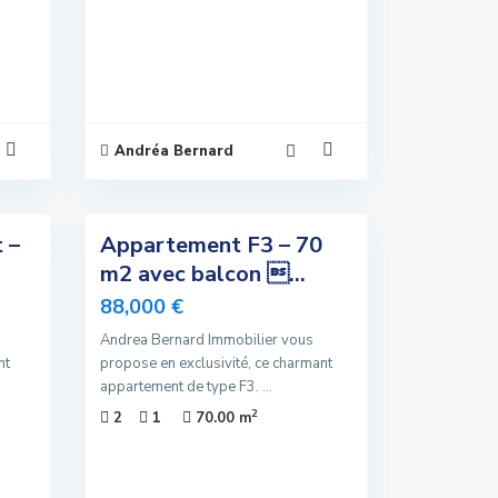
Andréa Bernard
4
 –
Appartement F3 – 70
Exclusivité
m2 avec balcon ...
Sous
88,000 €
Compromis
Andrea Bernard Immobilier vous
nt
propose en exclusivité, ce charmant
appartement de type F3.
...
2
2
1
70.00 m