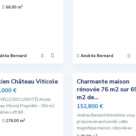
2
66.00 m
dréa Bernard
Andréa Bernard
5
ien Château Viticole
Charmante maison
Exclusivité
rénovée 76 m2 sur 6
,000 €
Nouvelle
m2 de...
VELLE EXCLUSIVITÉ] Ancien
Offre
152,800 €
au Viticole Propriété – 184 m2
ables Loft &#
...
Sous
Andrea Bernard Immobilier vous
Compromis
2
276.00 m
propose en exclusivité, cette
magnifique maison, rénovée av
...
2