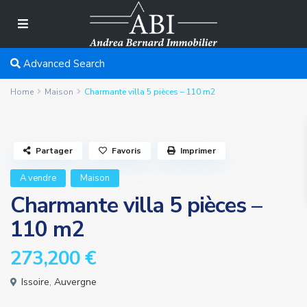
Advanced Search
Home
Maison
Charmante villa 5 pièces – 110 m2
Partager
Favoris
Imprimer
A vendre
Maison
Charmante villa 5 pièces –
110 m2
273,200 €
Issoire
,
Auvergne