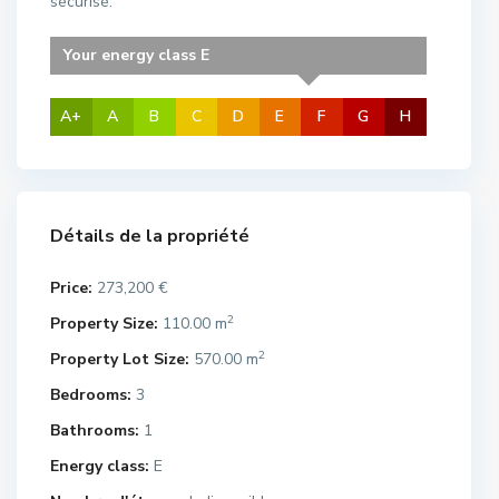
sécurisé.
Your energy class E
A+
A
B
C
D
E
F
G
H
Détails de la propriété
Price:
273,200 €
2
Property Size:
110.00 m
2
Property Lot Size:
570.00 m
Bedrooms:
3
Bathrooms:
1
Energy class:
E