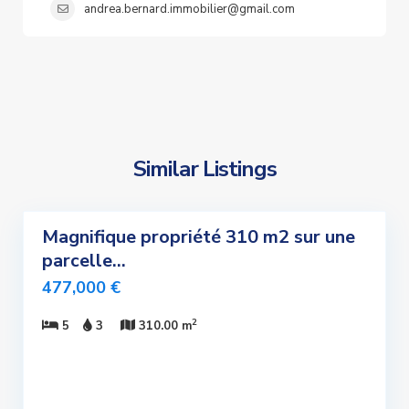
andrea.bernard.immobilier@gmail.com
Similar Listings
5
Magnifique propriété 310 m2 sur une
ndre
parcelle...
lusivité
477,000 €
uvelle
Offre
2
5
3
310.00 m
Sous
promis