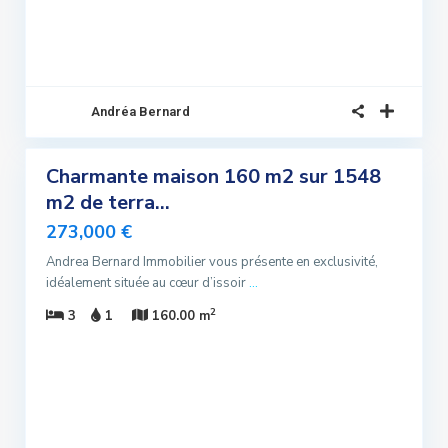
Andréa Bernard
4
Charmante maison 160 m2 sur 1548
ndre
m2 de terra...
lusivité
273,000 €
ndu
Andrea Bernard Immobilier vous présente en exclusivité,
idéalement située au cœur d’issoir
...
2
3
1
160.00 m