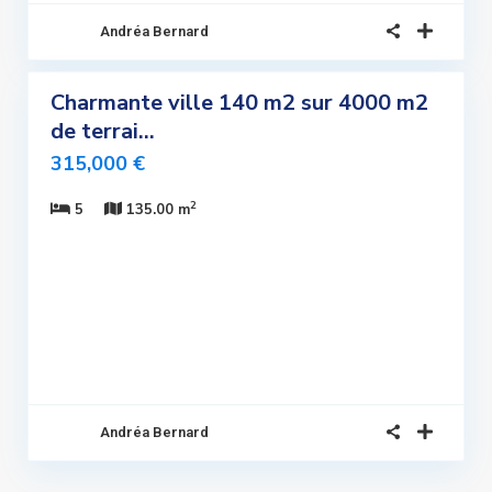
Andréa Bernard
8
Charmante ville 140 m2 sur 4000 m2
ndre
de terrai...
lusivité
315,000 €
uvelle
Offre
2
5
135.00 m
Sous
promis
Andréa Bernard