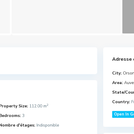
Adresse 
City:
Orson
Area:
Auve
State/Cou
Country:
F
2
Property Size:
112.00 m
Open In G
Bedrooms:
3
Nombre d'étages:
Indisponible