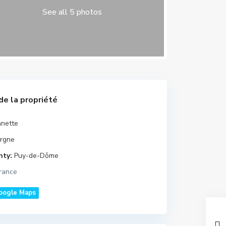
See all 5 photos
de la propriété
nette
rgne
nty:
Puy-de-Dôme
rance
oogle Maps