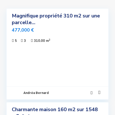
5
Magnifique propriété 310 m2 sur une
ndre
parcelle...
lusivité
477,000 €
uvelle
Offre
2
5
3
310.00 m
Sous
promis
Andréa Bernard
4
Charmante maison 160 m2 sur 1548
ndre