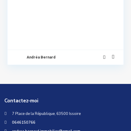
Sous
promis
Andréa Bernard
Contactez-moi
7 Place de la République, 63500 Issoire
0646150766