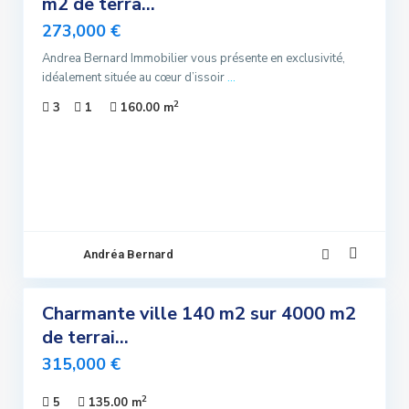
m2 de terra...
lusivité
273,000 €
ndu
Andrea Bernard Immobilier vous présente en exclusivité,
idéalement située au cœur d’issoir
...
2
3
1
160.00 m
Andréa Bernard
8
Charmante ville 140 m2 sur 4000 m2
ndre
de terrai...
lusivité
315,000 €
uvelle
Offre
2
5
135.00 m