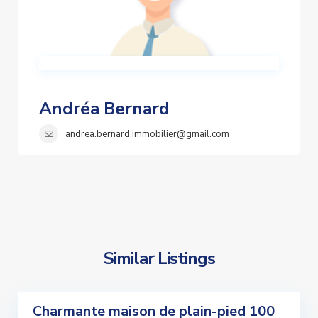
Andréa Bernard
andrea.bernard.immobilier@gmail.com
Similar Listings
8
Charmante maison de plain-pied 100
ndre