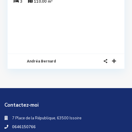
2
3
110.00 m
Sous
promis
Andréa Bernard
Contactez-moi
7 Place de la République, 63500 Issoire
0646150766