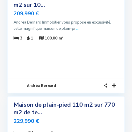
m2 sur 10...
lusivité
209,990 €
Sous
promis
Andrea Bernard Immobilier vous propose en exclusivité,
cette magnifique maison de plain-pi
...
2
3
1
100.00 m
Andréa Bernard
5
Maison de plain-pied 110 m2 sur 770
ndre
m2 de te...
lusivité
229,990 €
uvelle
Offre