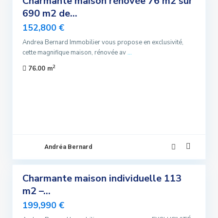
Charmante maison rénovée 76 m2 sur
ndre
690 m2 de...
lusivité
152,800 €
uvelle
Offre
Andrea Bernard Immobilier vous propose en exclusivité,
cette magnifique maison, rénovée av
...
Sous
2
76.00 m
promis
Andréa Bernard
14
Charmante maison individuelle 113
ndre
m2 –...
lusivité
199,990 €
ndu