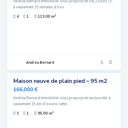
Andrea Bernard Immobilier vous propose en EXCLUSIVITÉ,
à seulement 15 minutes d’Isso
...
2
4
1
113.00 m
Andréa Bernard
8
Maison neuve de plain pied – 95 m2
ndre
lusivité
166,000 €
Andrea Bernard Immobilier vous propose en exclusivité, à
ndu
seulement 15 km d’issoire, cette
...
2
3
1
95.00 m