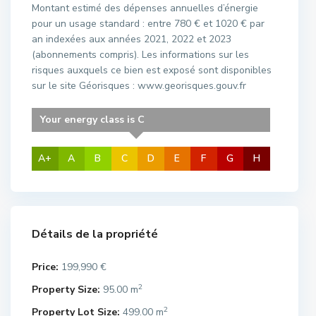
Montant estimé des dépenses annuelles d’énergie
pour un usage standard : entre 780 € et 1020 € par
an indexées aux années 2021, 2022 et 2023
(abonnements compris). Les informations sur les
risques auxquels ce bien est exposé sont disponibles
sur le site Géorisques : www.georisques.gouv.fr
Your energy class is C
A+
A
B
C
D
E
F
G
H
Détails de la propriété
Price:
199,990 €
2
Property Size:
95.00 m
2
Property Lot Size:
499.00 m