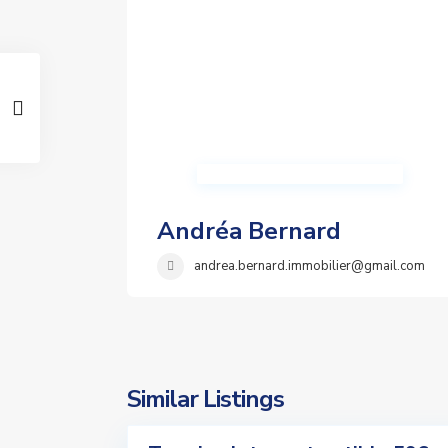
Andréa Bernard
andrea.bernard.immobilier@gmail.com
Similar Listings
1