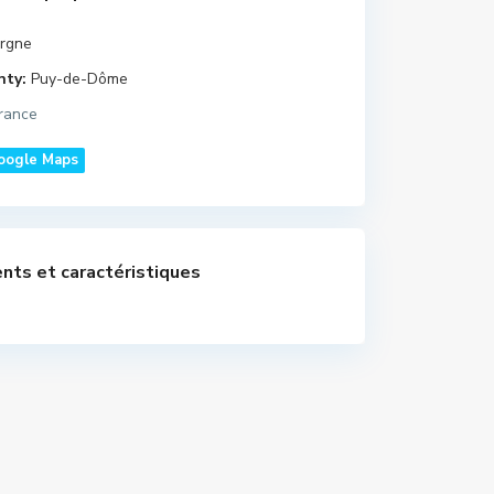
rgne
nty:
Puy-de-Dôme
rance
oogle Maps
nts et caractéristiques