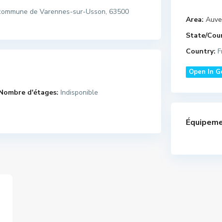
la commune de Varennes-sur-Usson, 63500
Area:
Auve
State/Cou
Country:
F
Open In G
Nombre d'étages:
Indisponible
Équipeme