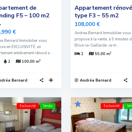
partement de
Appartement rénov
nding F5 – 100 m2
type F3 – 55 m2
.
108,000 €
,990 €
Andrea Bernard Immobilier vous
propose à la vente, à 5 minutes 
a Bernard Immobilier vous
Brive-la-Gaillarde, ce m
...
ose en EXCLUSIVITÉ, un
tement entièrement rénové a
...
2
2
55.00 m
2
2
100.00 m
ndréa Bernard
Andréa Bernard
Exclusivité
Vendu
Exclusivité
Ve