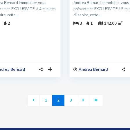
a Bernard Immobilier vous
Andrea Bernard Immobilier vous
se en EXCLUSIVITÉ, à 4 minutes
présente en EXCLUSIVITE à 5 mi
oire, cette
...
d’Issoire, cette
...
2
2
3
1
142.00 m
ndrea Bernard
Andrea Bernard
1
2
3