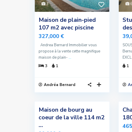
3
Maison de plain-pied
Stu
107 m2 avec piscine
des
327,000 €
39,
Andrea Bernard Immobilier vous
SOUS
propose à la vente cette magnifique
Berna
maison de plain-
...
EXCL
3
1
1
Andréa Bernard
A
6
5
Maison de bourg au
Cha
Exclusivité
Exclusivité
coeur de la ville 114 m2
180
Vendu
Vendu
...
465