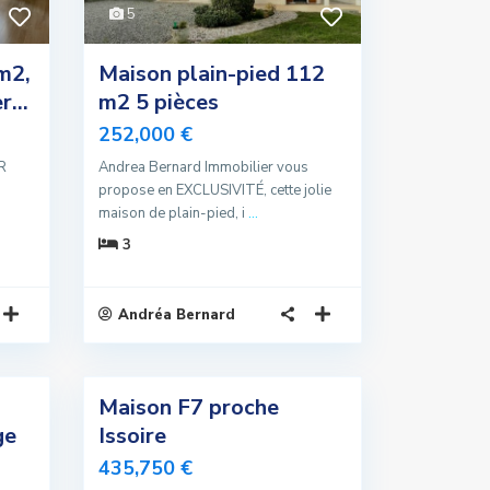
5
m2,
Maison plain-pied 112
...
m2 5 pièces
252,000 €
R
Andrea Bernard Immobilier vous
propose en EXCLUSIVITÉ, cette jolie
maison de plain-pied, i
...
3
Andréa Bernard
6
Maison F7 proche
Exclusivité
ge
Issoire
Vendu
435,750 €