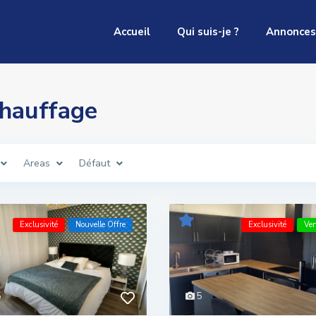
Accueil
Qui suis-je ?
Annonces
Chauffage
Areas
Défaut
Exclusivité
Nouvelle Offre
Exclusivité
Ve
5
5