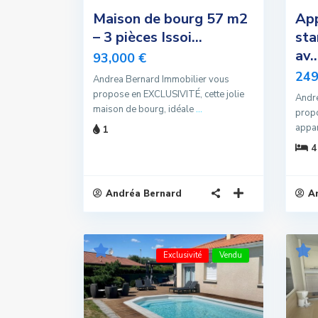
Maison de bourg 57 m2
Ap
– 3 pièces Issoi...
sta
av..
93,000 €
249
Andrea Bernard Immobilier vous
propose en EXCLUSIVITÉ, cette jolie
Andre
maison de bourg, idéale
...
prop
appar
1
4
Andréa Bernard
A
Exclusivité
Vendu