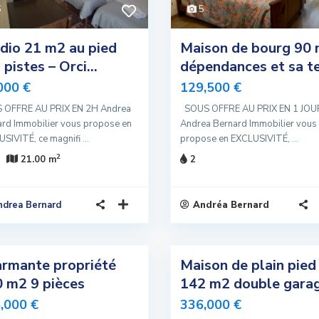
6
5
dio 21 m2 au pied
Maison de bourg 90 
 pistes – Orci...
dépendances et sa ter
000 €
129,500 €
 OFFRE AU PRIX EN 2H Andrea
SOUS OFFRE AU PRIX EN 1 JOU
rd Immobilier vous propose en
Andrea Bernard Immobilier vous
USIVITÉ, ce magnifi
...
propose en EXCLUSIVITÉ,
...
2
21.00 m
2
ndrea Bernard
Andréa Bernard
7
rmante propriété
Maison de plain pied
Exclusivité
 m2 9 pièces
142 m2 double gara
Vendu
,000 €
336,000 €