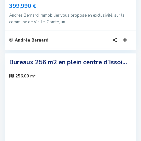
399,990 €
Andrea Bernard Immobilier vous propose en exclusivité, sur la
commune de Vic-le-Comte, un
...
Andréa Bernard
3
Bureaux 256 m2 en plein centre d’Issoi...
sivité
2
elle
256.00 m
fre
us
romis