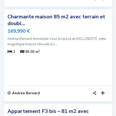
4
Charmante maison 85 m2 avec terrain et
sivité
doubl...
u
169,990 €
Andrea Bernard Immobilier vous propose en EXCLUSIVITÉ, cette
magnifique maison rénovée d’u
...
2
2
85.00 m
Andréa Bernard
7
Appartement F3 bis – 81 m2 avec
sivité