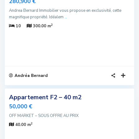
280,900 €
fre
Andrea Bernard Immobilier vous propose en exclusivité, cette
Offre
magnifique propriété. Idéalem
...
2
10
300.00 m
Andréa Bernard
4
Appartement F2 – 40 m2
sivité
50,000 €
elle
OFF MARKET – SOUS OFFRE AU PRIX
fre
2
40.00 m
us
romis