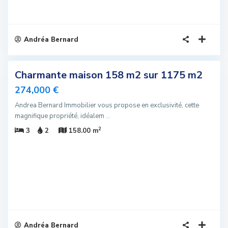
Andréa Bernard
7
Charmante maison 158 m2 sur 1175 m2
sivité
274,000 €
u
Andrea Bernard Immobilier vous propose en exclusivité, cette
magnifique propriété, idéalem
...
2
3
2
158.00 m
Andréa Bernard