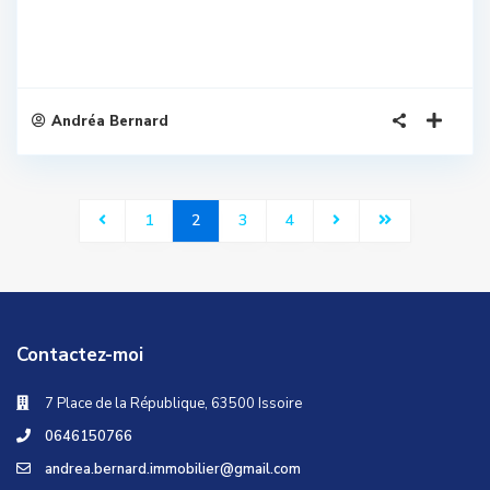
Andréa Bernard
1
2
3
4
Contactez-moi
7 Place de la République, 63500 Issoire
0646150766
andrea.bernard.immobilier@gmail.com