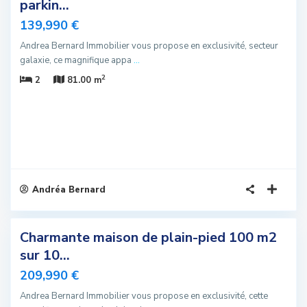
parkin...
us
139,990 €
romis
Andrea Bernard Immobilier vous propose en exclusivité, secteur
galaxie, ce magnifique appa
...
2
2
81.00 m
Andréa Bernard
8
Charmante maison de plain-pied 100 m2
sivité
sur 10...
us
209,990 €
romis
Andrea Bernard Immobilier vous propose en exclusivité, cette