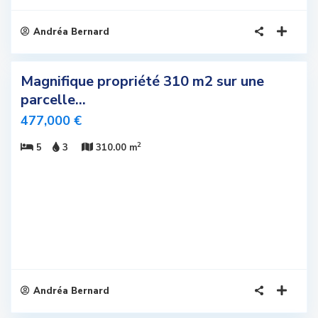
Andréa Bernard
5
Magnifique propriété 310 m2 sur une
sivité
parcelle...
elle
477,000 €
fre
2
5
3
310.00 m
us
romis
Andréa Bernard
6