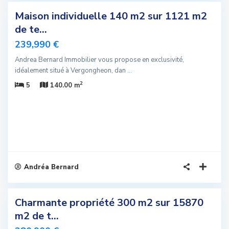
Maison individuelle 140 m2 sur 1121 m2
sivité
de te...
elle
239,990 €
fre
Andrea Bernard Immobilier vous propose en exclusivité,
us
idéalement situé à Vergongheon, dan
...
romis
2
5
140.00 m
Andréa Bernard
5
Charmante propriété 300 m2 sur 15870
sivité
m2 de t...
elle