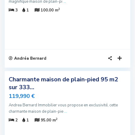
magnifique maison de plain-pi
...
2
3
1
100.00 m
Andréa Bernard
7
Charmante maison de plain-pied 95 m2
sivité
sur 333...
elle
119,990 €
fre
Andrea Bernard Immobilier vous propose en exclusivité, cette
us
charmante maison de plain-pie
...
romis
2
2
1
95.00 m