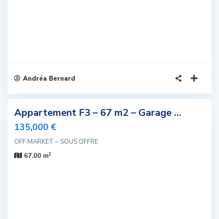
Andréa Bernard
4
Appartement F3 – 67 m2 – Garage ...
sivité
135,000 €
elle
OFF MARKET – SOUS OFFRE
fre
2
67.00 m
u