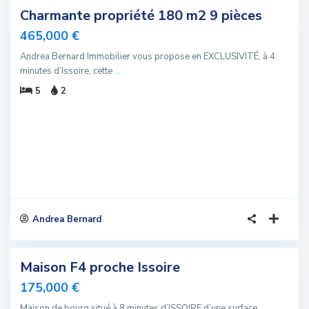
Charmante propriété 180 m2 9 pièces
sivité
465,000 €
u
Andrea Bernard Immobilier vous propose en EXCLUSIVITÉ, à 4
minutes d’Issoire, cette
...
5
2
Andrea Bernard
6
Maison F4 proche Issoire
Vendu
175,000 €
Maison de bourg situé à 8 minutes d’ISSOIRE d’une surface