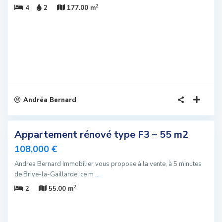
2
4
2
177.00 m
Andréa Bernard
5
Appartement rénové type F3 – 55 m2
sivité
108,000 €
u
Andrea Bernard Immobilier vous propose à la vente, à 5 minutes
de Brive-la-Gaillarde, ce m
...
2
2
55.00 m