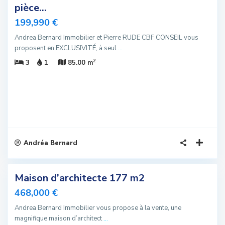
pièce...
u
199,990 €
Andrea Bernard Immobilier et Pierre RUDE CBF CONSEIL vous
proposent en EXCLUSIVITÉ, à seul
...
2
3
1
85.00 m
Andréa Bernard
11
Maison d’architecte 177 m2
velle
ffre
468,000 €
Andrea Bernard Immobilier vous propose à la vente, une
ffre
magnifique maison d’architect
...
ciale