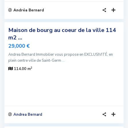
Andréa Bernard
6
Maison de bourg au coeur de la ville 114
sivité
m2 ...
u
29,000 €
Andrea Bernard Immobilier vous propose en EXCLUSIVITÉ, en
plein centre ville de Saint-Germ
...
2
114.00 m
Andrea Bernard
5