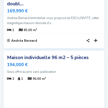
doubl...
169,990 €
Andrea Bernard Immobilier vous propose en EXCLUSIVITÉ, cette
magnifique maison rénovée d’u
...
2
2
85.00 m
Andréa Bernard
4
Maison individuelle 96 m2 – 5 pièces
sivité
194,000 €
u
Sous offre au prix sans publication
2
3
1
96.00 m