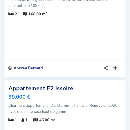
habitable de 168 m2
...
2
2
168.00 m
Andrea Bernard
3
Appartement F2 Issoire
Vendu
90,000 €
Charmant appartement F2 à Clermont-Ferrand. Rénové en 2020
avec des matériaux haut de gamm
...
2
1
1
46.00 m