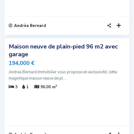
Andréa Bernard
5
Maison neuve de plain-pied 96 m2 avec
sivité
garage
u
194,000 €
Andrea Bernard Immobilier vous propose en exclusivité, cette
magnifique maison neuve de pl
...
2
3
1
96.00 m