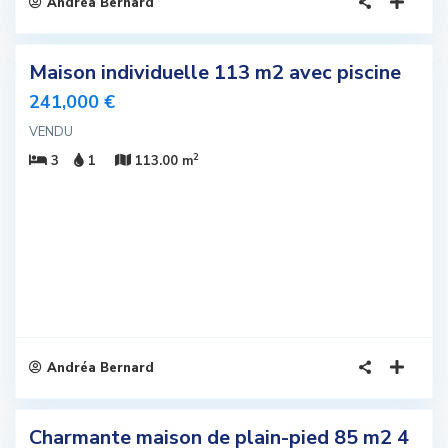
Andréa Bernard
2
Maison individuelle 113 m2 avec piscine
sivité
241,000 €
u
VENDU
2
3
1
113.00 m
Andréa Bernard
6
Charmante maison de plain-pied 85 m2 4
sivité