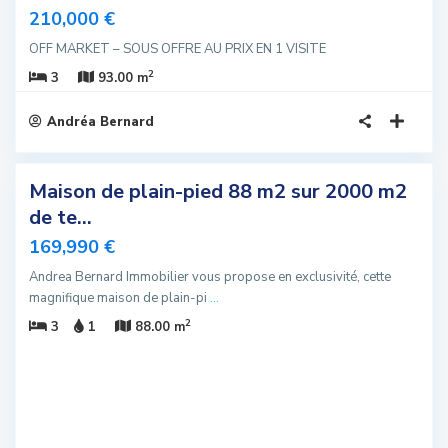
210,000 €
OFF MARKET – SOUS OFFRE AU PRIX EN 1 VISITE
2
3
93.00 m
Andréa Bernard
4
Maison de plain-pied 88 m2 sur 2000 m2
sivité
de te...
u
169,990 €
Andrea Bernard Immobilier vous propose en exclusivité, cette
magnifique maison de plain-pi
...
2
3
1
88.00 m