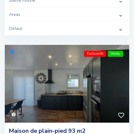
Sainte Florine
Areas
Défaut
Exclusivité
Vendu
4
Maison de plain-pied 93 m2