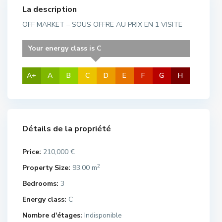
La description
OFF MARKET – SOUS OFFRE AU PRIX EN 1 VISITE
Your energy class is C
A+
A
B
C
D
E
F
G
H
Détails de la propriété
Price:
210,000 €
2
Property Size:
93.00 m
Bedrooms:
3
Energy class:
C
Nombre d'étages:
Indisponible