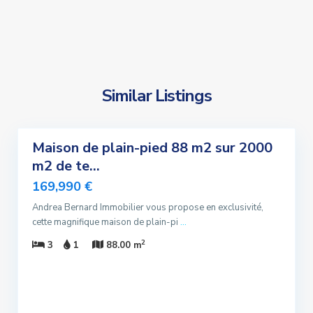
Similar Listings
4
Maison de plain-pied 88 m2 sur 2000
ndre
m2 de te...
lusivité
169,990 €
ndu
Andrea Bernard Immobilier vous propose en exclusivité,
cette magnifique maison de plain-pi
...
2
3
1
88.00 m