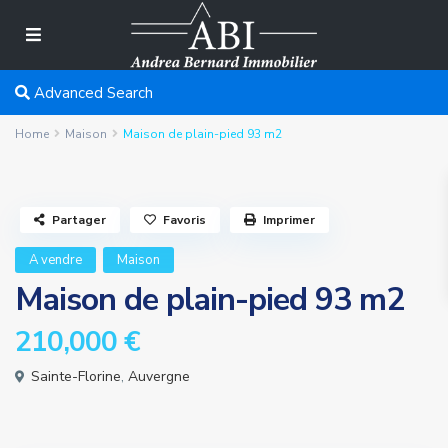
Advanced Search
Home
Maison
Maison de plain-pied 93 m2
Partager
Favoris
Imprimer
A vendre
Maison
Maison de plain-pied 93 m2
210,000 €
Sainte-Florine
,
Auvergne