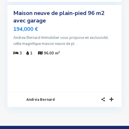
Maison neuve de plain-pied 96 m2
ndre
avec garage
lusivité
194,000 €
ndu
Andrea Bernard Immobilier vous propose en exclusivité,
cette magnifique maison neuve de pl
...
2
3
1
96.00 m
Andréa Bernard