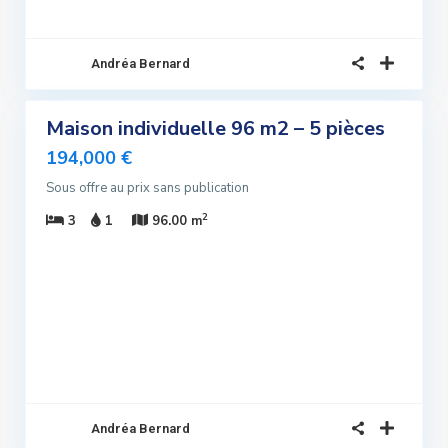
Andréa Bernard
4
Maison individuelle 96 m2 – 5 pièces
ndre
lusivité
194,000 €
Sous offre au prix sans publication
ndu
2
3
1
96.00 m
Andréa Bernard
5