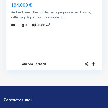
194,000 €
ndu
Andrea Bernard Immobilier vous propose en exclusivité,
cette magnifique maison neuve de pl
...
2
3
1
96.00 m
Andréa Bernard
Contactez-moi