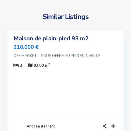
Similar Listings
4
Maison de plain-pied 93 m2
ndre
lusivité
210,000 €
OFF MARKET – SOUS OFFRE AU PRIX EN 1 VISITE
ndu
2
3
93.00 m
Andréa Bernard
4