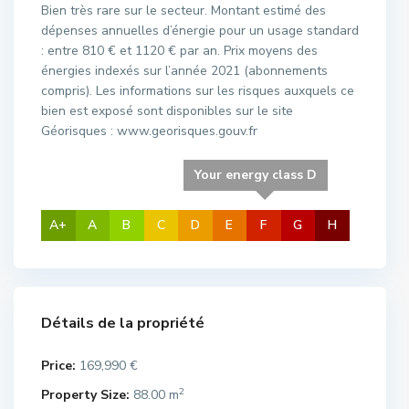
Bien très rare sur le secteur. Montant estimé des
dépenses annuelles d’énergie pour un usage standard
: entre 810 € et 1120 € par an. Prix moyens des
énergies indexés sur l’année 2021 (abonnements
compris). Les informations sur les risques auxquels ce
bien est exposé sont disponibles sur le site
Géorisques : www.georisques.gouv.fr
Your energy class D
A+
A
B
C
D
E
F
G
H
Détails de la propriété
Price:
169,990 €
2
Property Size:
88.00 m