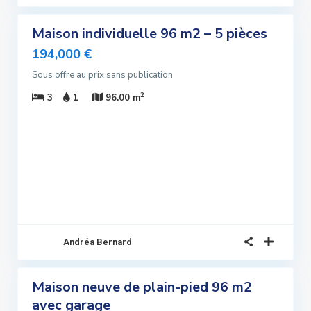
Maison individuelle 96 m2 – 5 pièces
ndre
lusivité
194,000 €
Sous offre au prix sans publication
ndu
2
3
1
96.00 m
Andréa Bernard
5
Maison neuve de plain-pied 96 m2
ndre
avec garage
lusivité