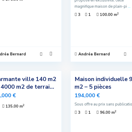
propose en exclusivité, cette
magnifique maison de plain-pi
...
2
3
1
100.00 m
dréa Bernard
Andréa Bernard
4
rmante ville 140 m2
Maison individuelle 
Exclusivité
 4000 m2 de terrai...
m2 – 5 pièces
Vendu
,000 €
194,000 €
Sous offre au prix sans publicati
2
135.00 m
2
3
1
96.00 m