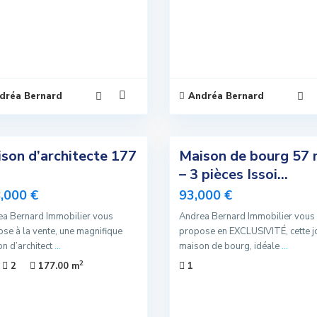
dréa Bernard
Andréa Bernard
5
son d’architecte 177
Maison de bourg 57
Exclusivité
– 3 pièces Issoi...
Vendu
,000 €
93,000 €
a Bernard Immobilier vous
Andrea Bernard Immobilier vous
se à la vente, une magnifique
propose en EXCLUSIVITÉ, cette jo
n d’architect
...
maison de bourg, idéale
...
2
2
177.00 m
1