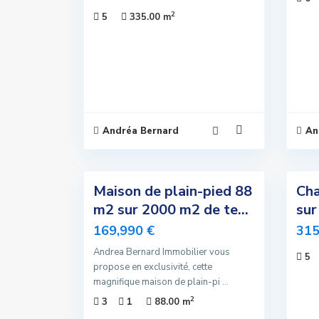
2
5
335.00 m
Andréa Bernard
An
4
8
Maison de plain-pied 88
Cha
Exclusivité
Exclusivité
m2 sur 2000 m2 de te...
sur
Vendu
Nouvelle
169,990 €
315
Offre
Andrea Bernard Immobilier vous
5
Sous
propose en exclusivité, cette
Compromis
magnifique maison de plain-pi
...
2
3
1
88.00 m