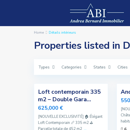
Home
Détails intérieurs
Properties listed in D
Types
Categories
States
Cities
1
10
Loft contemporain 335
Anc
Exclusivité
Exclusivité
m2 – Double Gara...
550
Nouvelle
Nouvelle
625,000 €
[NOU
Offre
Offre
Châte
[NOUVELLE EXCLUSIVITÉ] 🏠 Élégant
habit
Offre
Offre
Loft Contemporain 📏 335 m2 ⛳️
Spéciale
Spéciale
Parcelle totale de 452 m2
...
6