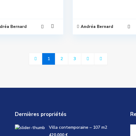
dréa Bernard
Andréa Bernard
1
2
3
Dernières propriétés
Re
Villa contemporaine – 107 m2
420,000 €