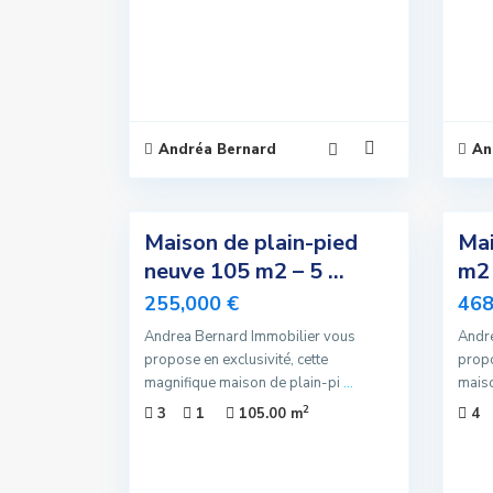
Andréa Bernard
An
11
11
Maison de plain-pied
Mai
Exclusivité
Nouvelle
neuve 105 m2 – 5 ...
m2
Offre
Vendu
255,000 €
468
Offre
Spéciale
Andrea Bernard Immobilier vous
Andre
propose en exclusivité, cette
propo
magnifique maison de plain-pi
...
maiso
2
3
1
105.00 m
4