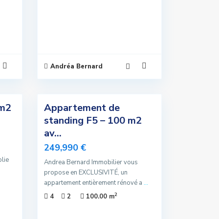
Andréa Bernard
5
 m2
Appartement de
Exclusivité
standing F5 – 100 m2
Nouvelle
av...
Offre
249,990 €
lie
Andrea Bernard Immobilier vous
propose en EXCLUSIVITÉ, un
appartement entièrement rénové a
...
2
4
2
100.00 m