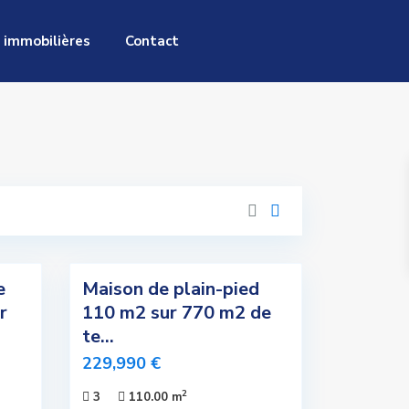
 immobilières
Contact
5
e
Maison de plain-pied
Exclusivité
r
110 m2 sur 770 m2 de
Nouvelle
te...
Offre
229,990 €
Sous
2
3
110.00 m
Compromis