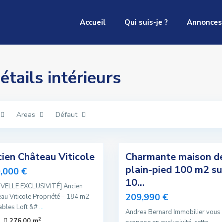
Accueil
Qui suis-je ?
Annonces
étails intérieurs
Areas
Défaut
8
ien Château Viticole
Charmante maison d
Exclusivité
plain-pied 100 m2 su
,000 €
Sous
10...
VELLE EXCLUSIVITÉ] Ancien
Compromis
209,990 €
au Viticole Propriété – 184 m2
ables Loft &#
...
Andrea Bernard Immobilier vous
2
276.00 m