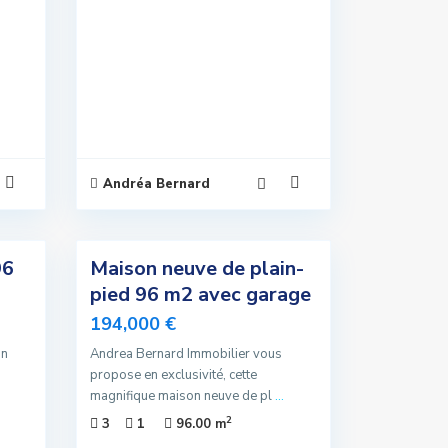
Andréa Bernard
5
96
Maison neuve de plain-
Exclusivité
pied 96 m2 avec garage
Vendu
194,000 €
on
Andrea Bernard Immobilier vous
propose en exclusivité, cette
magnifique maison neuve de pl
...
2
3
1
96.00 m