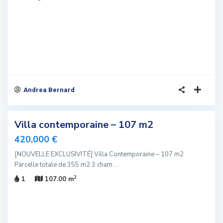
Andrea Bernard
5
Villa contemporaine – 107 m2
sivité
420,000 €
elle
[NOUVELLE EXCLUSIVITÉ] Villa Contemporaine – 107 m2
fre
Parcelle totale de 355 m2 3 cham
...
fre
2
1
107.00 m
iale