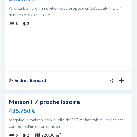
u
Andrea Bernard Immobilier vous propose en EXCLUSIVITÉ, à 4
minutes d’Issoire, cette
...
5
2
Andrea Bernard
6
Maison F7 proche Issoire
sivité
435,750 €
u
Magnifique maison individuelle de 215 m² habitable. Le bien est
composé d'un salon spacieu
...
2
5
2
220.00 m