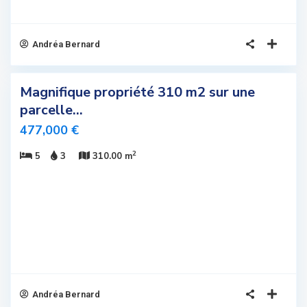
Andréa Bernard
5
Magnifique propriété 310 m2 sur une
sivité
parcelle...
elle
477,000 €
fre
2
5
3
310.00 m
us
romis
Andréa Bernard
11