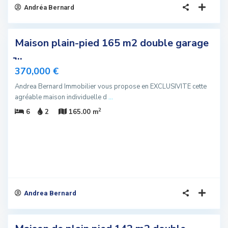
Andréa Bernard
7
Maison plain-pied 165 m2 double garage
sivité
̵...
u
370,000 €
Andrea Bernard Immobilier vous propose en EXCLUSIVITE cette
agréable maison individuelle d
...
2
6
2
165.00 m
Andrea Bernard
7