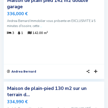
Maison de plain pied 142 m2 double
sivité
garage
u
336,000 €
Andrea Bernard Immobilier vous présente en EXCLUSIVITE à 5
minutes d’Issoire, cette
...
2
3
1
142.00 m
Andrea Bernard
5
Maison de plain-pied 130 m2 sur un
sivité
terrain d...
elle
334,990 €
fre