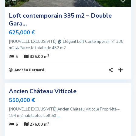
Loft contemporain 335 m2 – Double
Gara...
625,000 €
[NOUVELLE EXCLUSIVITÉ] 🏠 Élégant Loft Contemporain 📏 335
m2 ⛳️ Parcelle totale de 452 m2
...
2
5
335.00 m
Andréa Bernard
10
Ancien Château Viticole
sivité
550,000 €
elle
[NOUVELLE EXCLUSIVITÉ] Ancien Château Viticole Propriété –
fre
184 m2 habitables Loft &#
...
fre
2
6
276.00 m
iale