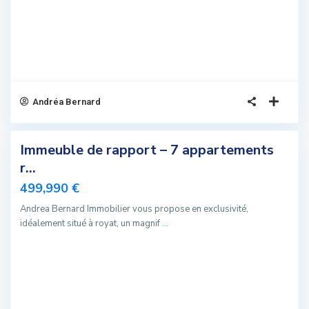
Andréa Bernard
4
Immeuble de rapport – 7 appartements
sivité
r...
elle
499,990 €
fre
Andrea Bernard Immobilier vous propose en exclusivité,
Offre
idéalement situé à royat, un magnif
...