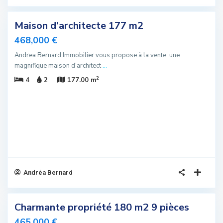
Maison d’architecte 177 m2
velle
ffre
468,000 €
Andrea Bernard Immobilier vous propose à la vente, une
ffre
magnifique maison d’architect
...
ciale
2
4
2
177.00 m
Andréa Bernard
5
Charmante propriété 180 m2 9 pièces
sivité
465,000 €